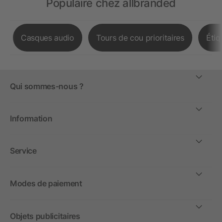
Populaire chez allbranded
Casques audio
Tours de cou prioritaires
Étiq
Qui sommes-nous ?
Information
Service
Modes de paiement
Objets publicitaires