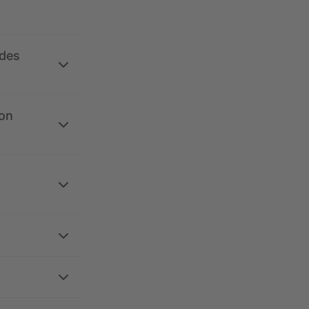
 des
ion