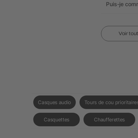
Puis-je comm
Voir tou
Casques audio
Tours de cou prioritaire
Casquettes
Chaufferettes