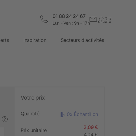
01 88 24 24 67
Lun - Ven : 9h - 17h
erts
Inspiration
Secteurs d'activités
Votre prix
Quantité
0x Échantillon
?
2,09 €
Prix unitaire
4,04 €