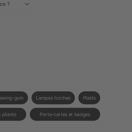
ce ?
ewing-gum
Lampes torches
Plaids
 pliants
Porte-cartes et badges