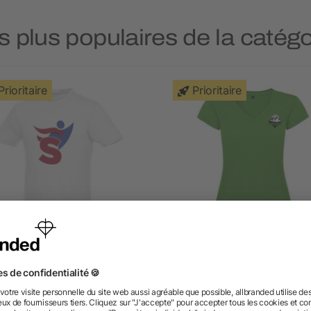
s plus populaires de la catégo
Prioritaire
Prioritaire
T-shirt homme manches
T-shirt Victoria à col en V
courtes Heros
manches courtes pour f