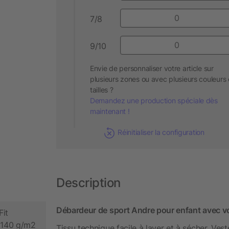
7/8
9/10
Envie de personnaliser votre article sur
plusieurs zones ou avec plusieurs couleurs 
tailles ?
Demandez une production spéciale dès
maintenant !
Réinitialiser la configuration
Description
Débardeur de sport Andre pour enfant avec v
Fit
, 140 g/m2
Tissu technique facile à laver et à sécher. Ve