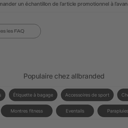
ander un échantillon de l’article promotionnel à l’avan
tes les FAQ
Populaire chez allbranded
s
Étiquette à bagage
Accessoires de sport
Ch
Montres fitness
Eventails
Parapluies