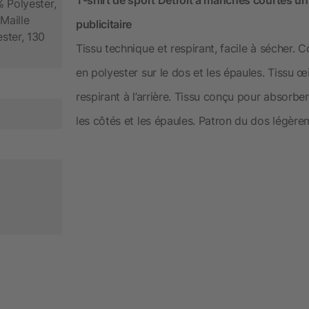
T-shirt de sport Detroit à manches courtes un
% Polyester,
Maille
publicitaire
ester, 130
Tissu technique et respirant, facile à sécher.
en polyester sur le dos et les épaules. Tissu œi
respirant à l’arrière. Tissu conçu pour absorber
les côtés et les épaules. Patron du dos légère