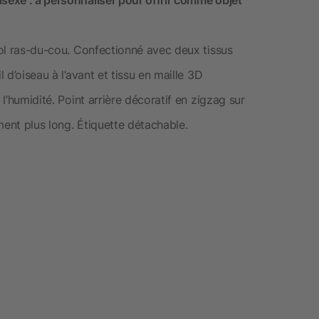
isexe : à personnaliser pour offrir comme objet
 Col ras-du-cou. Confectionné avec deux tissus
l d’oiseau à l’avant et tissu en maille 3D
 l’humidité. Point arrière décoratif en zigzag sur
ment plus long. Étiquette détachable.