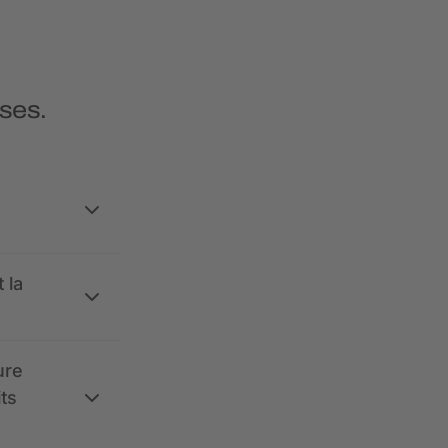
ses.
 la
ure
its