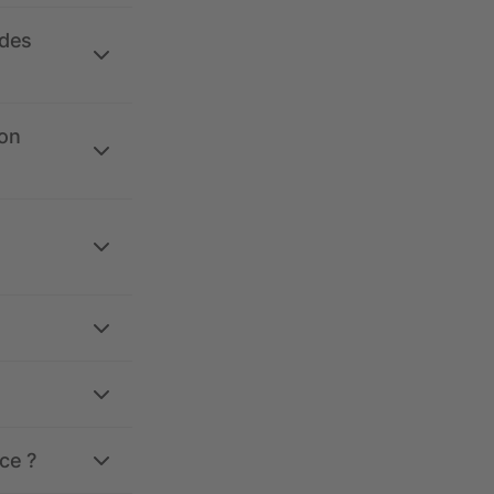
 des
ion
ce ?