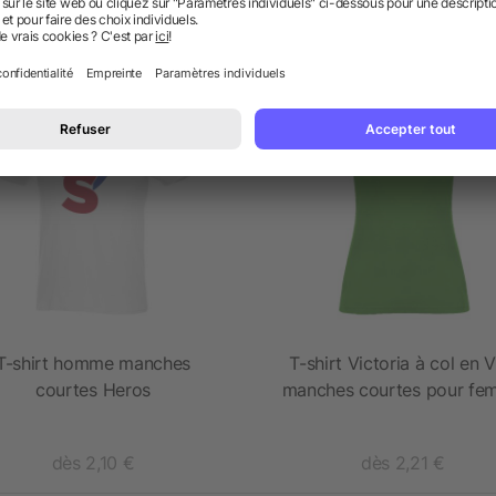
s plus populaires de la catégo
Prioritaire
Prioritaire
T-shirt homme manches
T-shirt Victoria à col en V
courtes Heros
manches courtes pour f
dès 2,10 €
dès 2,21 €