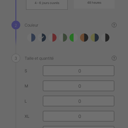
48 heures
4 - 6 jours ouvrés
Couleur
?
Taille et quantité
?
S
M
L
XL