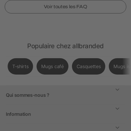
Voir toutes les FAQ
Populaire chez allbranded
T-shirts
Mugs café
Casquettes
Mugs is
Qui sommes-nous ?
Information