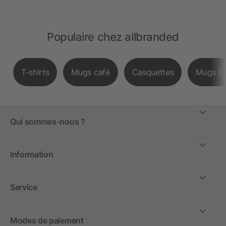
Populaire chez allbranded
T-shirts
Mugs café
Casquettes
Mugs is
Qui sommes-nous ?
Information
Service
Modes de paiement