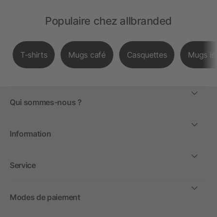
Populaire chez allbranded
T-shirts
Mugs café
Casquettes
Mugs is
Qui sommes-nous ?
Information
Service
Modes de paiement