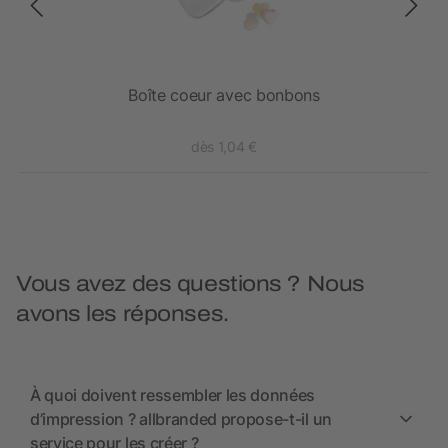
ux
Boîte coeur avec bonbons
Bon
dès 1,04 €
Vous avez des questions ? Nous
avons les réponses.
À quoi doivent ressembler les données
d’impression ? allbranded propose-t-il un
service pour les créer ?