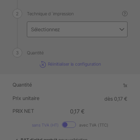
Technique d´impression
?
Quantité
Réinitialiser la configuration
Quantité
1x
Prix unitaire
dès 0,17 €
PRIX NET
0,17 €
sans TVA (HT)
avec TVA (TTC)
BAT digital gratuit
pour validation