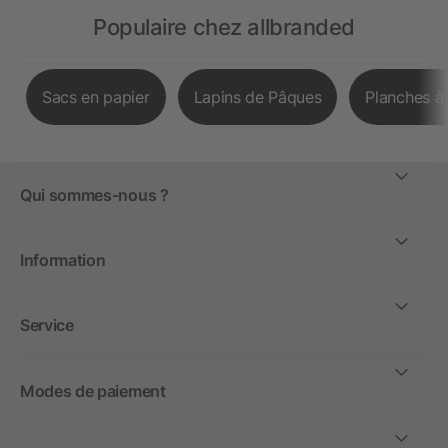
Populaire chez allbranded
Sacs en papier
Lapins de Pâques
Planches à
Qui sommes-nous ?
Information
Service
Modes de paiement