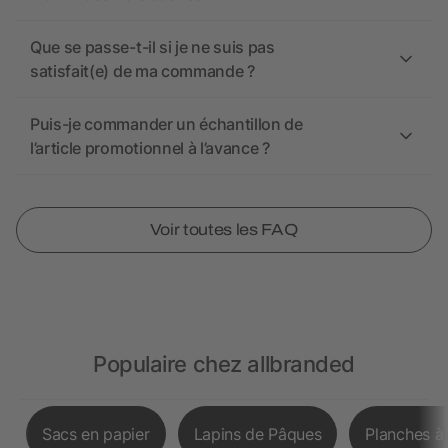
Que se passe-t-il si je ne suis pas
satisfait(e) de ma commande ?
Puis-je commander un échantillon de
l’article promotionnel à l’avance ?
Voir toutes les FAQ
Populaire chez allbranded
Sacs en papier
Lapins de Pâques
Planches à