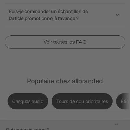
Puis-je commander un échantillon de
l’article promotionnel à l’avance ?
Voir toutes les FAQ
Populaire chez allbranded
Casques audio
Tours de cou prioritaires
Étiq
Qui sommes-nous ?