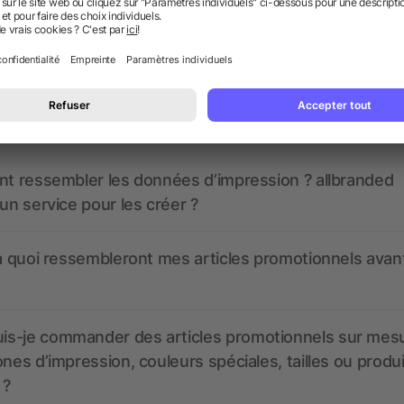
 des questions ? Nous avons les répon
nt ressembler les données d’impression ? allbranded
 un service pour les créer ?
 à quoi ressembleront mes articles promotionnels avant
s-je commander des articles promotionnels sur mes
ones d’impression, couleurs spéciales, tailles ou produ
 ?