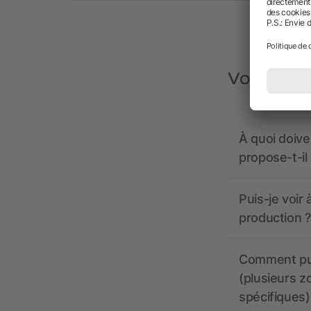
Vous avez
À quoi doive
propose-t-il
Puis-je voir
production ?
Comment pui
(plusieurs z
spécifiques)