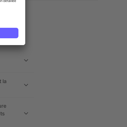
ses.
 la
ure
its