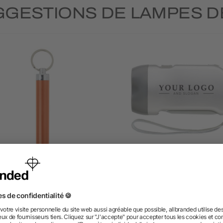
GGESTIONS DE LAMPES D
orte-clés torche en métal
Lampe de poche dyna
4/5
(1)
dès 0,34 €
dès 0,87 €