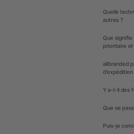
Quelle techn
autres ?
Que signifie 
prioritaire e
allbranded pr
d’expédition
Y a-t-il des 
Que se passe
Puis-je comm