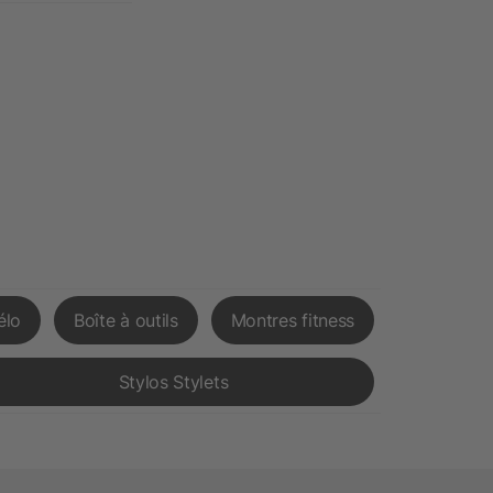
élo
Boîte à outils
Montres fitness
Stylos Stylets