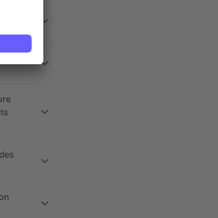
 la
ure
its
 des
ion