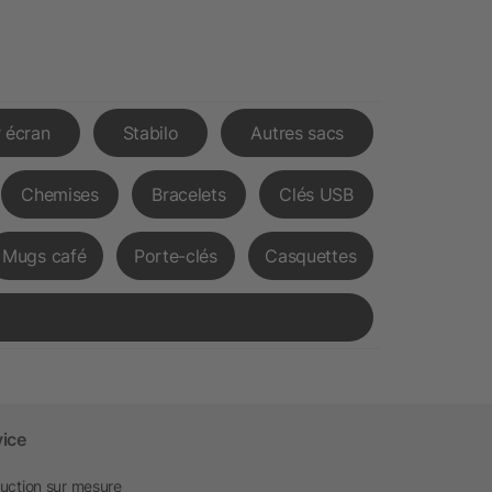
 écran
Stabilo
Autres sacs
Chemises
Bracelets
Clés USB
Mugs café
Porte-clés
Casquettes
vice
uction sur mesure