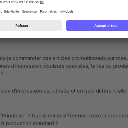
nt ressembler les données d’impression ? allbranded
 un service pour les créer ?
 à quoi ressembleront mes articles promotionnels avant
s-je commander des articles promotionnels sur mes
ones d’impression, couleurs spéciales, tailles ou produ
 ?
ique d’impression est utilisée et en quoi diffère-t-elle
“Prioritaire” ? Quelle est la différence entre la product
t la production standard ?