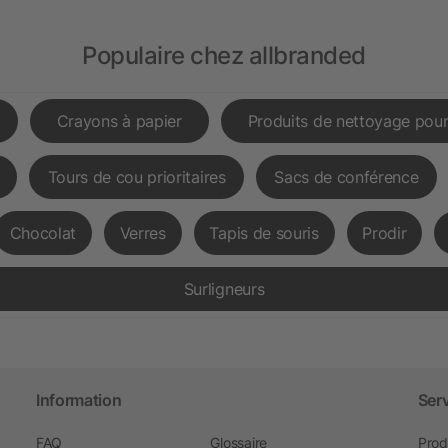
Populaire chez allbranded
Crayons à papier
Produits de nettoyage pour
Tours de cou prioritaires
Sacs de conférence
Chocolat
Verres
Tapis de souris
Prodir
Surligneurs
Information
Ser
FAQ
Glossaire
Prod