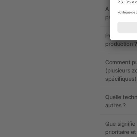
À quoi doive
propose-t-il
Puis-je voir
production ?
Comment pui
(plusieurs z
spécifiques)
Quelle techn
autres ?
Que signifie 
prioritaire e