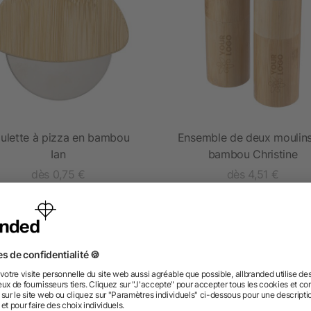
ulette à pizza en bambou
Ensemble de deux moulin
Ian
bambou Christine
dès 0,75 €
dès 4,51 €
 des questions ? Nous avons les répon