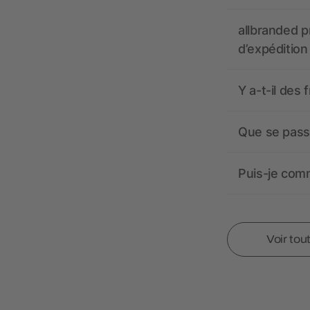
allbranded pr
d’expédition
Y a-t-il des 
Que se passe
Puis-je comm
Voir tou