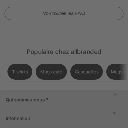
Voir toutes les FAQ
Populaire chez allbranded
T-shirts
Mugs café
Casquettes
Mugs is
Qui sommes-nous ?
Information