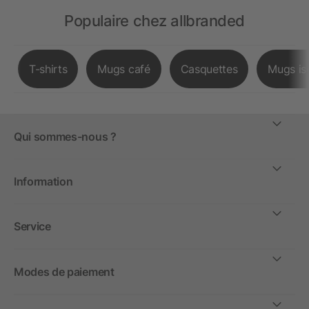
Populaire chez allbranded
T-shirts
Mugs café
Casquettes
Mugs is
Qui sommes-nous ?
Information
Service
Modes de paiement