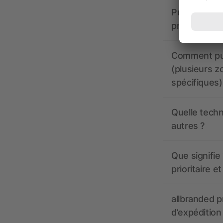
Puis-je voir
production ?
Comment pui
(plusieurs z
spécifiques)
Quelle techn
autres ?
Que signifie 
prioritaire e
allbranded pr
d’expédition