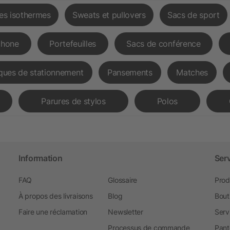
les isothermes
Sweats et pullovers
Sacs de sport
phone
Portefeuilles
Sacs de conférence
ques de stationnement
Pansements
Matches
Parures de stylos
Polos
Information
Ser
FAQ
Glossaire
Prod
À propos des livraisons
Blog
Bout
Faire une réclamation
Newsletter
Serv
Processus de commande
Pant