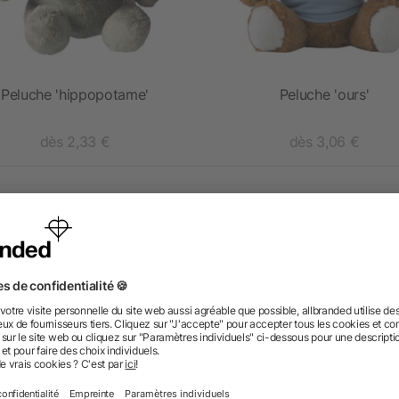
Peluche 'hippopotame'
Peluche 'ours'
dès 2,33 €
dès 3,06 €
 des questions ? Nous avons les répon
nt ressembler les données d’impression ? allbranded
 un service pour les créer ?