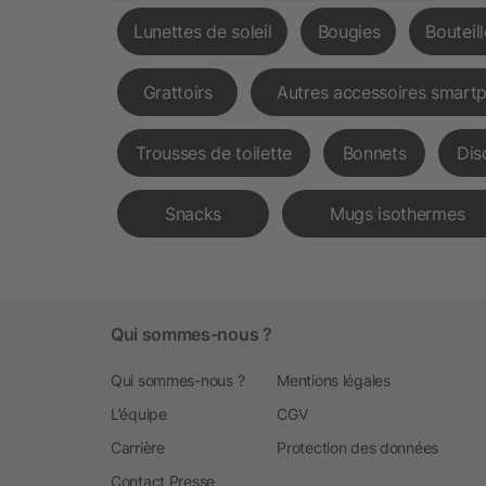
Lunettes de soleil
Bougies
Bouteil
Grattoirs
Autres accessoires smart
Trousses de toilette
Bonnets
Dis
Snacks
Mugs isothermes
Qui sommes-nous ?
Qui sommes-nous ?
Mentions légales
L’équipe
CGV
Carrière
Protection des données
Contact Presse