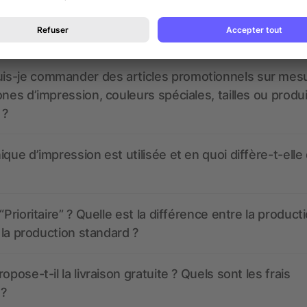
 à quoi ressembleront mes articles promotionnels avant
s-je commander des articles promotionnels sur mes
ones d’impression, couleurs spéciales, tailles ou produ
 ?
ique d’impression est utilisée et en quoi diffère-t-elle
“Prioritaire” ? Quelle est la différence entre la product
t la production standard ?
opose-t-il la livraison gratuite ? Quels sont les frais
 ?