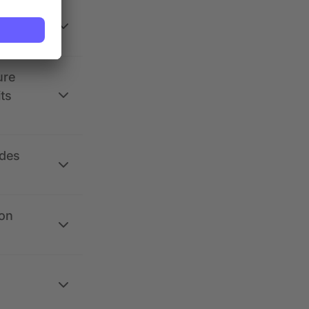
 la
ure
its
 des
ion