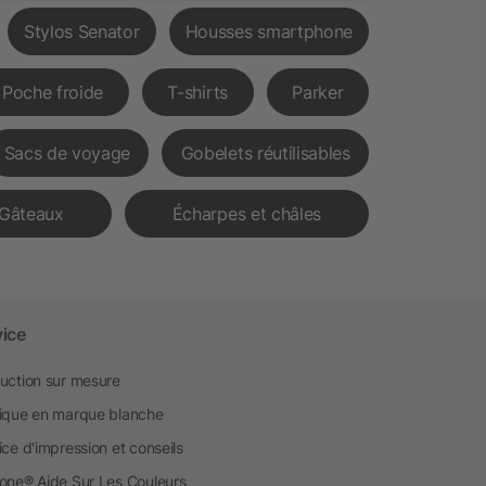
Stylos Senator
Housses smartphone
Poche froide
T-shirts
Parker
Sacs de voyage
Gobelets réutilisables
Gâteaux
Écharpes et châles
vice
uction sur mesure
ique en marque blanche
ice d'impression et conseils
one® Aide Sur Les Couleurs