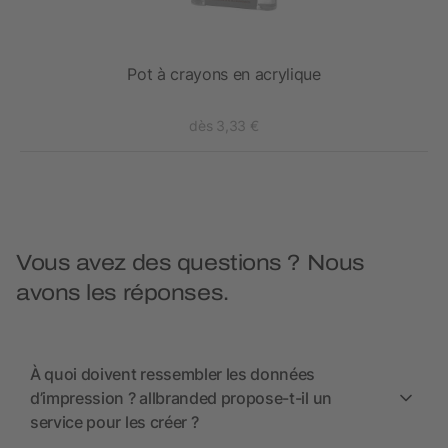
Pot à crayons en acrylique
V
dès 3,33 €
Vous avez des questions ? Nous
avons les réponses.
À quoi doivent ressembler les données
d’impression ? allbranded propose-t-il un
service pour les créer ?