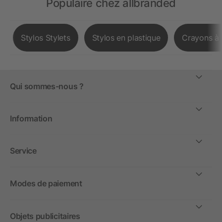
Populaire chez allbranded
Stylos Stylets
Stylos en plastique
Crayons à 
Qui sommes-nous ?
Information
Service
Modes de paiement
Objets publicitaires