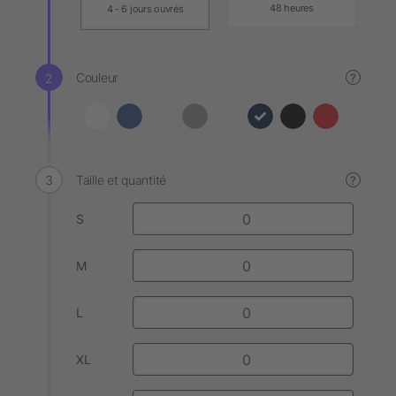
48 heures
4 - 6 jours ouvrés
Couleur
?
Taille et quantité
?
S
M
L
XL