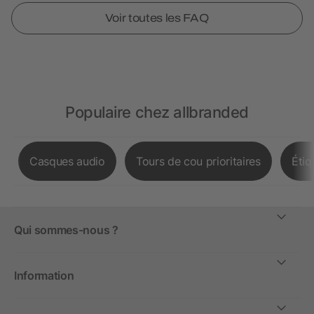
Voir toutes les FAQ
Populaire chez allbranded
Casques audio
Tours de cou prioritaires
Étiq
Qui sommes-nous ?
Information