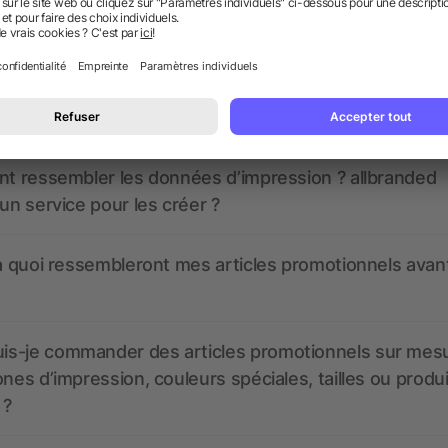
 des questions ? Nous avons les répon
nt ressembler les données d’impression ? allbranded
 un service pour les créer ?
 à quoi ressembleront mes articles promotionnels avant
s-je commander des articles promotionnels sur mes
ones d’impression, couleurs spéciales, tailles ou produ
 ?