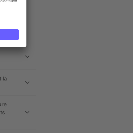
ses.
 la
ure
its