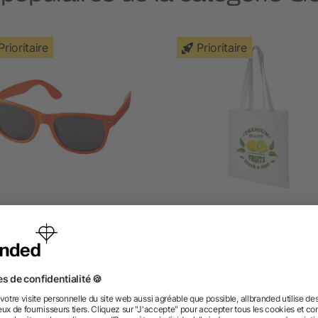
Prioritaire
Prioritaire
unettes de soleil Sun Ray
Sac Shopping coton Mad
140g/m²
4.8/5
(5)
5/5
(2)
dès 0,38 €
dès 0,82 €