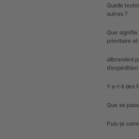
Quelle techn
autres ?
Que signifie 
prioritaire e
allbranded pr
d’expédition
Y a-t-il des 
Que se passe
Puis-je comm