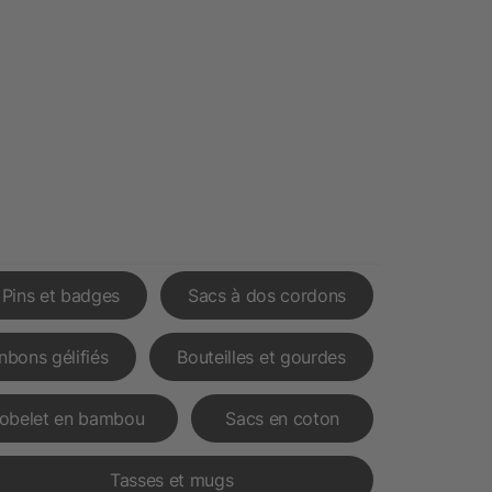
Pins et badges
Sacs à dos cordons
nbons gélifiés
Bouteilles et gourdes
obelet en bambou
Sacs en coton
Tasses et mugs