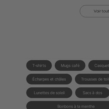
Voir tou
T-shirts
Mugs café
Casquet
Écharpes et châles
Trousses de toi
Lunettes de soleil
Sacs à dos
Bonbons à la menthe