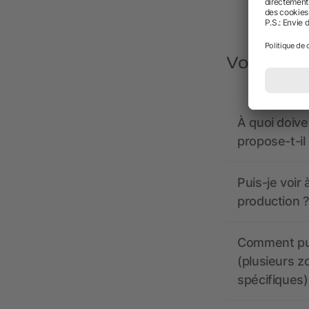
Vous avez
À quoi doive
propose-t-il
Puis-je voir
production ?
Comment pui
(plusieurs z
spécifiques)