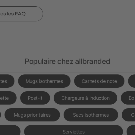
tes les FAQ
Populaire chez allbranded
tes
Mugs isothermes
Carnets de note
lette
Post-it
Chargeurs à induction
Bo
Mugs prioritaires
Sacs isothermes
G
Serviettes