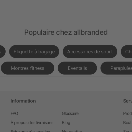
Populaire chez allbranded
s
Étiquette à bagage
Accessoires de sport
Ch
Montres fitness
Eventails
Parapluies
Information
Ser
FAQ
Glossaire
Prod
À propos des livraisons
Blog
Bout
Faire une réclamation
Newsletter
Serv