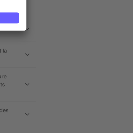
 la
ure
its
 des