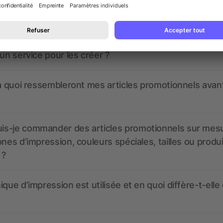
nt ressembler les données d’impression ? allbranded
 un service pour les créer ?
 à quoi ressembleront mes articles promotionnels avant
s-je commander des articles promotionnels sur mes
ones d’impression, couleurs spéciales, tailles ou produ
 ?
ique d’impression est utilisée et en quoi diffère-t-elle