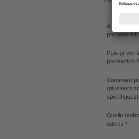
À quoi doive
propose-t-il
Puis-je voir
production ?
Comment pui
(plusieurs z
spécifiques)
Quelle techn
autres ?