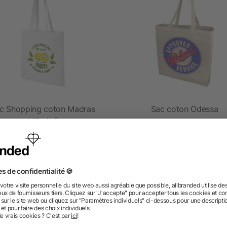
c Shopping coton Madras
Sac coton Odessa
140g/m²
5/5
(2)
dès 0,82 €
dès 2,03 €
 des questions ? Nous avons les répon