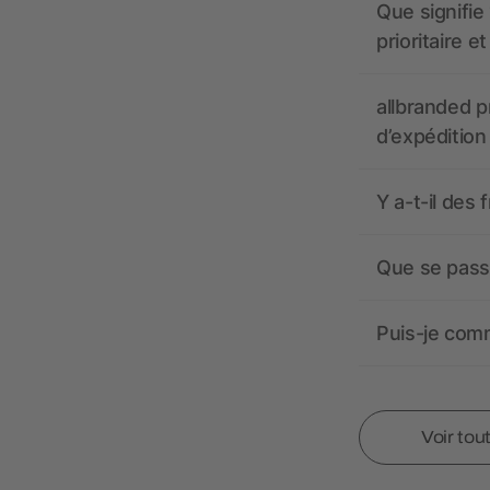
Que signifie 
prioritaire e
allbranded pr
d’expédition
Y a-t-il des 
Que se passe
Puis-je comm
Voir tou