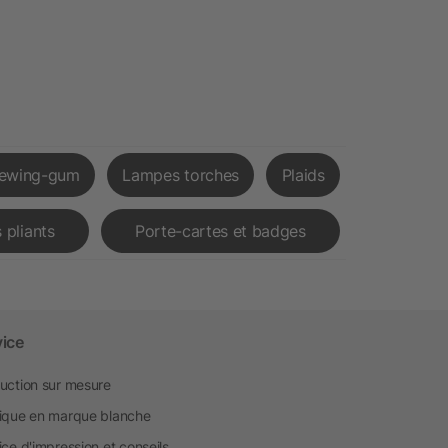
ewing-gum
Lampes torches
Plaids
 pliants
Porte-cartes et badges
vice
uction sur mesure
ique en marque blanche
ice d'impression et conseils