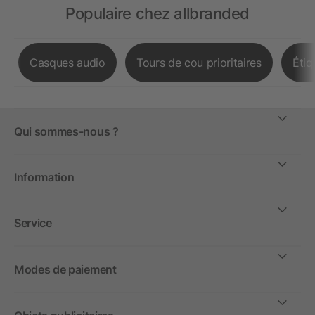
Populaire chez allbranded
Casques audio
Tours de cou prioritaires
Étiq
Qui sommes-nous ?
Information
Service
Modes de paiement