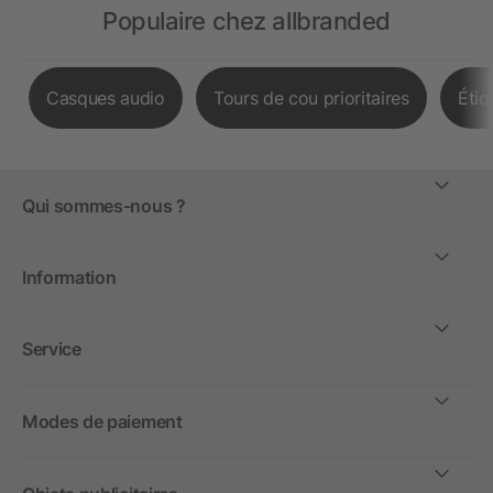
Populaire chez allbranded
Casques audio
Tours de cou prioritaires
Étiq
Qui sommes-nous ?
Information
Service
Modes de paiement