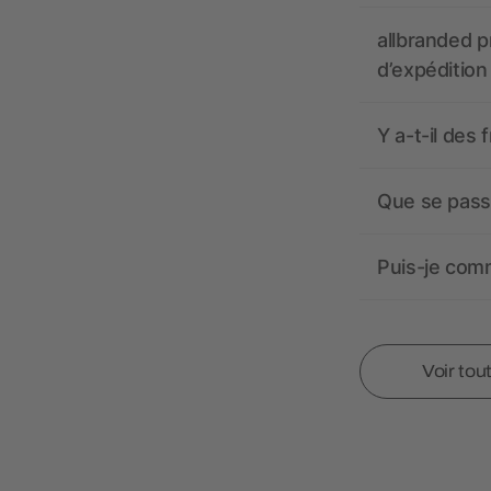
allbranded pr
d’expédition
Y a-t-il des 
Que se passe
Puis-je comm
Voir tou