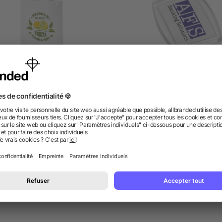
c Shopping coton Madras
Porte-clefs plastique Acc
140g/m²
5/5
(2)
dès 0,82 €
dès 0,27 €
 des questions ? Nous avons les répon