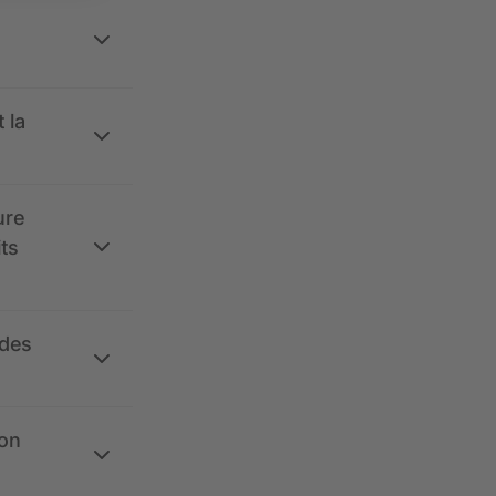
 la
ure
its
 des
ion