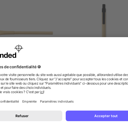
ylo bille en carton recyclé
Stylo écologique en plast
de maïs
dès 0,08 €
dès 0,11 €