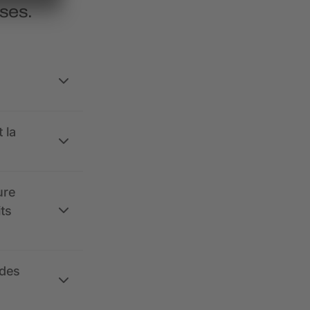
ses.
 la
ure
its
 des