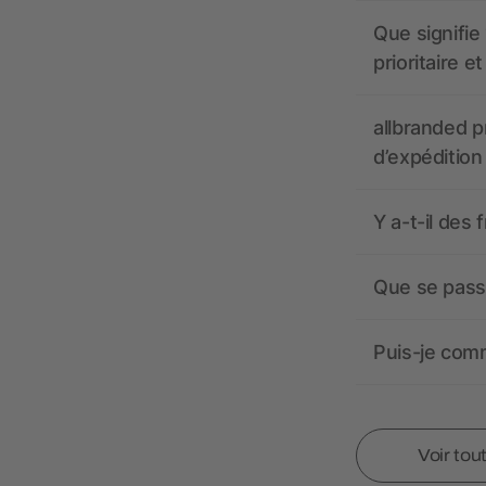
Que signifie 
prioritaire e
allbranded pr
d’expédition
Y a-t-il des 
Que se passe
Puis-je comm
Voir tou