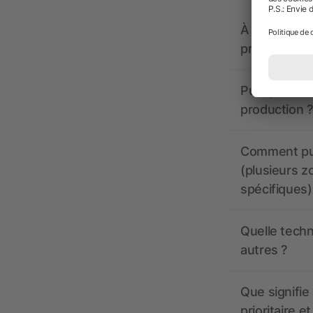
À quoi doive
propose-t-il
Puis-je voir
production ?
Comment pui
(plusieurs z
spécifiques)
Quelle techn
autres ?
Que signifie 
prioritaire e