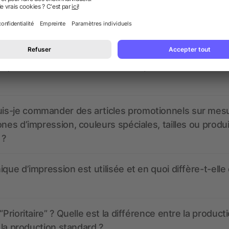
nt ressembler les données d’impression ? allbranded
 un service pour les créer ?
 à quoi ressembleront mes articles promotionnels avant
s-je commander des articles promotionnels sur mes
ones d’impression, couleurs spéciales, tailles ou produ
 ?
ique d’impression est utilisée et en quoi diffère-t-elle
“Prioritaire” ? Quelle est la différence entre la product
t la production standard ?