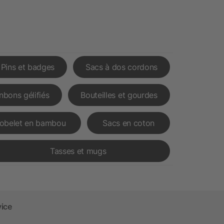
Pins et badges
Sacs à dos cordons
nbons gélifiés
Bouteilles et gourdes
obelet en bambou
Sacs en coton
Tasses et mugs
vice