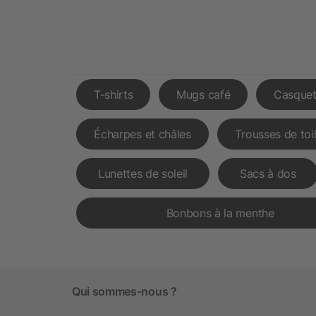
T-shirts
Mugs café
Casquet
Écharpes et châles
Trousses de toi
Lunettes de soleil
Sacs à dos
Bonbons à la menthe
Qui sommes-nous ?