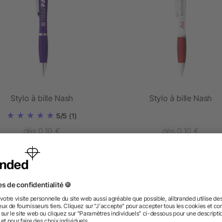
Stylo à bille Nash
Stylo à bille Nash
5/5
(1)
dès 0,10 €
dès 0,10 €
 des questions ? Nous avons les répon