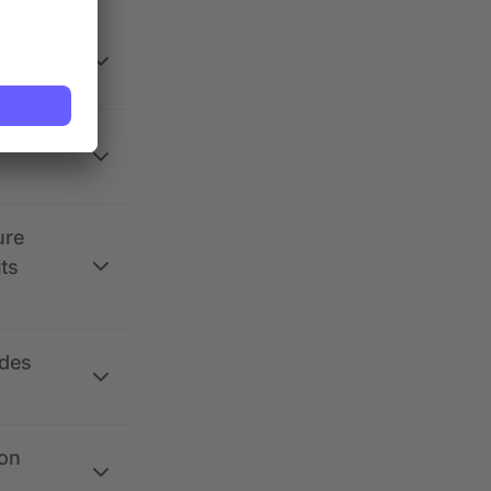
 la
ure
its
 des
ion