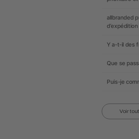
allbranded pr
d’expédition
Y a-t-il des 
Que se passe
Puis-je comm
Voir tou