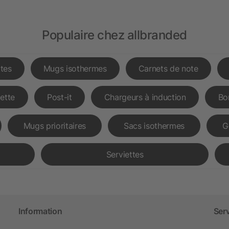
Populaire chez allbranded
tes
Mugs isothermes
Carnets de note
lette
Post-it
Chargeurs à induction
Bo
Mugs prioritaires
Sacs isothermes
G
Serviettes
Information
Ser