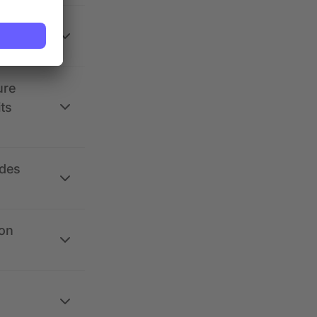
 la
ure
its
 des
ion