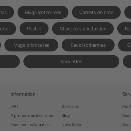
tes
Mugs isothermes
Carnets de note
lette
Post-it
Chargeurs à induction
Bo
Mugs prioritaires
Sacs isothermes
G
Serviettes
Information
Ser
FAQ
Glossaire
Prod
À propos des livraisons
Blog
Bout
Faire une réclamation
Newsletter
Serv