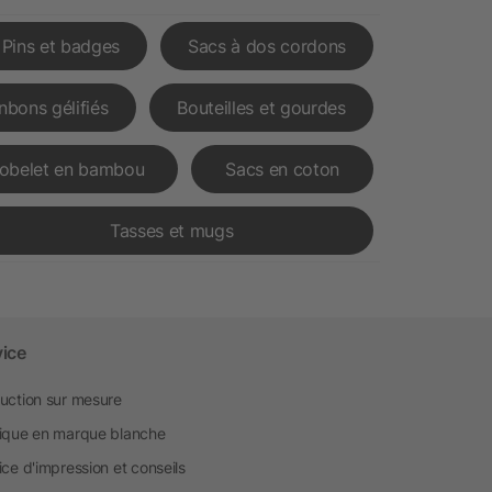
Pins et badges
Sacs à dos cordons
nbons gélifiés
Bouteilles et gourdes
obelet en bambou
Sacs en coton
Tasses et mugs
vice
uction sur mesure
ique en marque blanche
ice d'impression et conseils