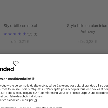
Stylo bille en métal
Stylo bille en aluminiu
Anthony
5/5
(1)
dès 0,21 €
dès 0,28 €
 des questions ? Nous avons les répon
nt ressembler les données d’impression ? allbranded
 un service pour les créer ?