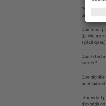
Puis-je voir
production ?
Comment pui
(plusieurs z
spécifiques)
Quelle techn
autres ?
Que signifie 
prioritaire e
allbranded pr
d’expédition