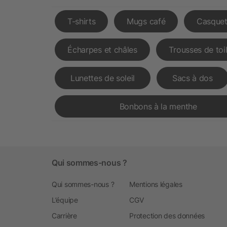
T-shirts
Mugs café
Casquet
Écharpes et châles
Trousses de toi
Lunettes de soleil
Sacs à dos
Bonbons à la menthe
Qui sommes-nous ?
Qui sommes-nous ?
Mentions légales
L’équipe
CGV
Carrière
Protection des données