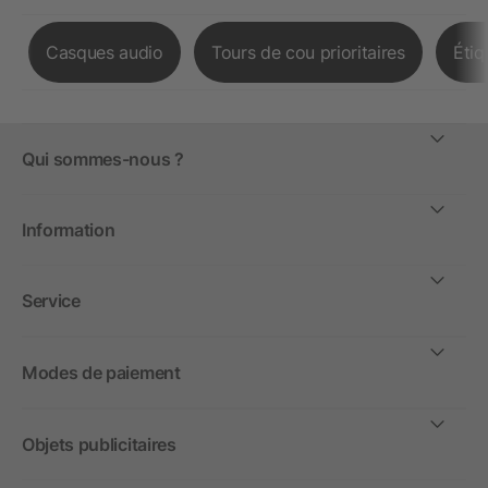
Casques audio
Tours de cou prioritaires
Étiq
Qui sommes-nous ?
Information
Service
Modes de paiement
Objets publicitaires