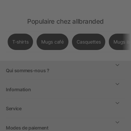
Populaire chez allbranded
T-shirts
Mugs café
Casquettes
Mugs is
Qui sommes-nous ?
Information
Service
Modes de paiement