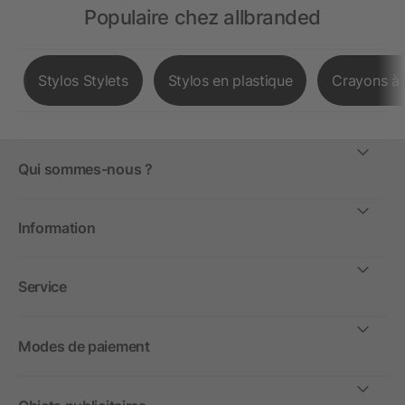
Populaire chez allbranded
Stylos Stylets
Stylos en plastique
Crayons à 
Qui sommes-nous ?
Information
Service
Modes de paiement