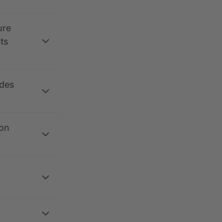
ure
its
 des
ion