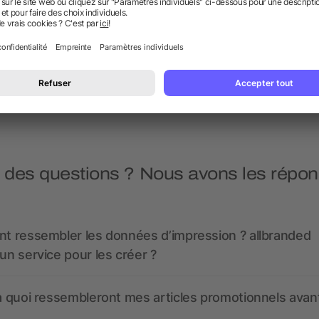
ti-stress ballon de rugby
Anti-stress 'Cœur' en mou
dès 0,71 €
dès 0,41 €
 des questions ? Nous avons les répon
nt ressembler les données d’impression ? allbranded
 un service pour les créer ?
 à quoi ressembleront mes articles promotionnels avant