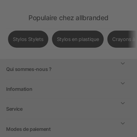
Populaire chez allbranded
Stylos Stylets
Stylos en plastique
Crayons à 
Qui sommes-nous ?
Information
Service
Modes de paiement