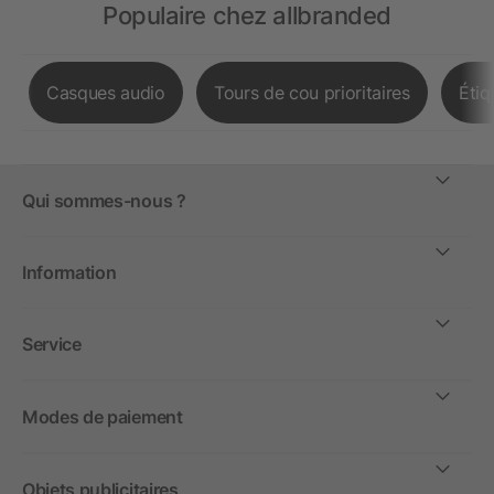
Populaire chez allbranded
Casques audio
Tours de cou prioritaires
Étiq
Qui sommes-nous ?
Information
Service
Modes de paiement
Objets publicitaires