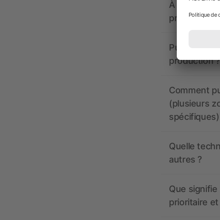
À quoi doive
propose-t-il
Puis-je voir
production ?
Comment pui
(plusieurs z
spécifiques)
Quelle techn
autres ?
Que signifie 
prioritaire e