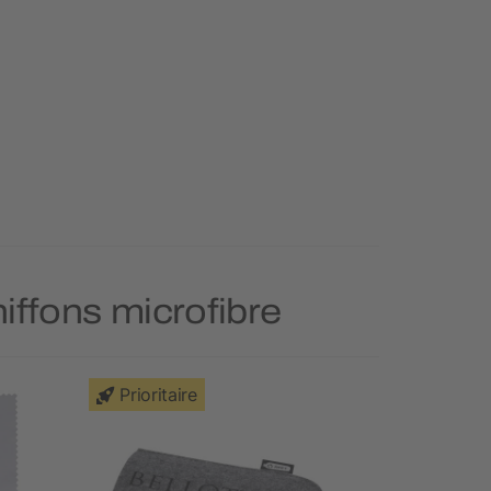
hiffons microfibre
Prioritaire