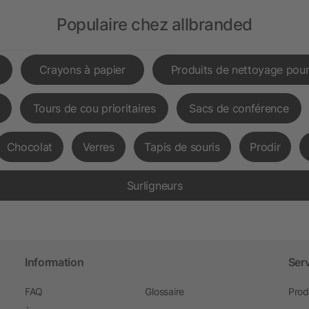
Populaire chez allbranded
Crayons à papier
Produits de nettoyage pour
Tours de cou prioritaires
Sacs de conférence
Chocolat
Verres
Tapis de souris
Prodir
Surligneurs
Information
Ser
FAQ
Glossaire
Prod