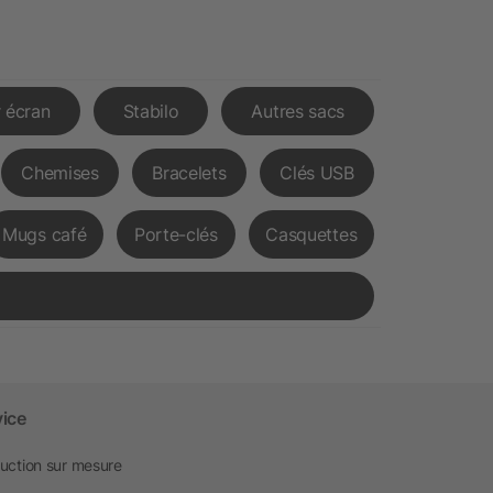
 écran
Stabilo
Autres sacs
Chemises
Bracelets
Clés USB
Mugs café
Porte-clés
Casquettes
vice
uction sur mesure