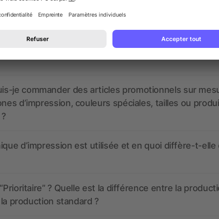
nt ressembler les données d’impression ? allbranded
 un service pour les créer ?
 à quoi ressembleront mes articles promotionnels avant
s-je commander des articles promotionnels sur mes
ones d’impression, couleurs spéciales, tailles ou produ
 ?
ique d’impression est utilisée et en quoi diffère-t-elle
“Prioritaire” ? Quelle est la différence entre la product
t la production standard ?