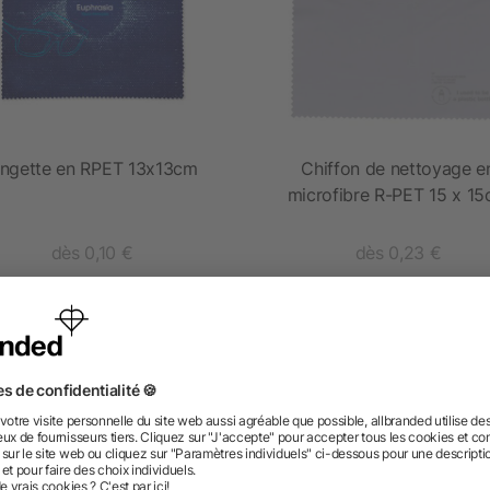
ingette en RPET 13x13cm
Chiffon de nettoyage e
microfibre R-PET 15 x 1
dès 0,10 €
dès 0,23 €
 des questions ? Nous avons les répon