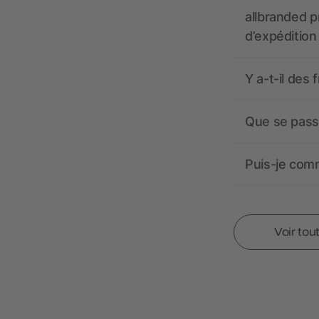
allbranded pr
d’expédition
Y a-t-il des 
Que se passe
Puis-je comm
Voir tou