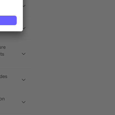
 la
ure
its
 des
ion