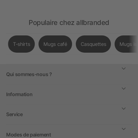
Populaire chez allbranded
T-shirts
Mugs café
Casquettes
Mugs is
Qui sommes-nous ?
Information
Service
Modes de paiement