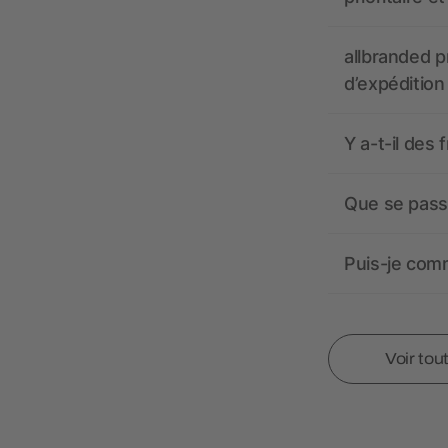
allbranded pr
d’expédition
Y a-t-il des 
Que se passe
Puis-je comm
Voir tou