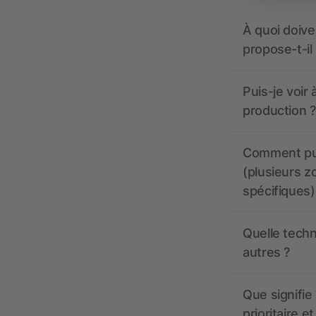
À quoi doive
propose-t-il
Puis-je voir
production ?
Comment pui
(plusieurs z
spécifiques)
Quelle techn
autres ?
Que signifie 
prioritaire e