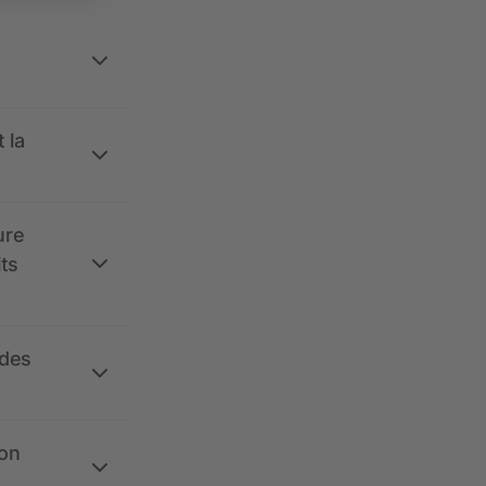
 la
ure
its
 des
ion