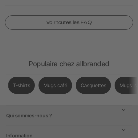
Voir toutes les FAQ
Populaire chez allbranded
T-shirts
Mugs café
Casquettes
Mugs is
Qui sommes-nous ?
Information