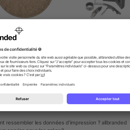
à vin dans un écrin en liège
Set à vin en ABS
Milana
dès 3,29 €
dès 3,41 €
 des questions ? Nous avons les répon
nt ressembler les données d’impression ? allbranded