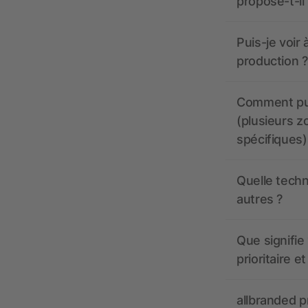
propose-t-il
Puis-je voir
production ?
Comment pui
(plusieurs z
spécifiques)
Quelle techn
autres ?
Que signifie 
prioritaire e
allbranded pr