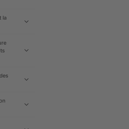
 la
ure
its
 des
ion