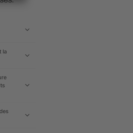
 la
ure
its
 des