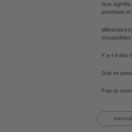
Que signifie 
prioritaire e
allbranded pr
d’expédition
Y a-t-il des 
Que se passe
Puis-je comm
Voir tou