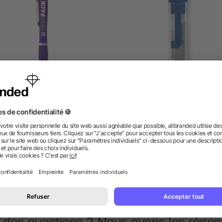
Stylo à bille Nash
Cutter plastique
5/5
(1)
dès 0,10 €
dès 0,28 €
 des questions ? Nous avons les répon