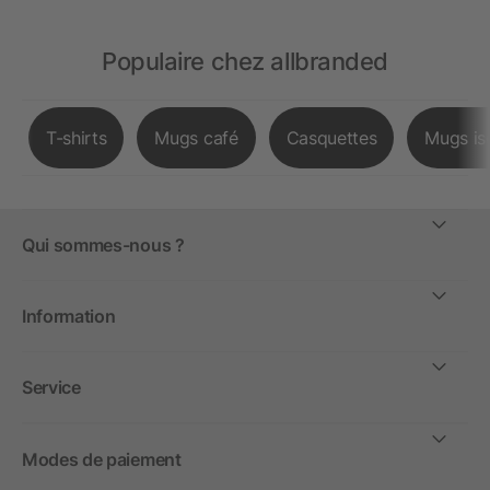
Populaire chez allbranded
T-shirts
Mugs café
Casquettes
Mugs is
Qui sommes-nous ?
Information
Service
Modes de paiement