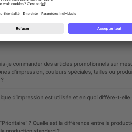
nt ressembler les données d’impression ? allbranded
 un service pour les créer ?
 à quoi ressembleront mes articles promotionnels avant
s-je commander des articles promotionnels sur mes
ones d’impression, couleurs spéciales, tailles ou produ
 ?
ique d’impression est utilisée et en quoi diffère-t-elle
“Prioritaire” ? Quelle est la différence entre la product
t la production standard ?