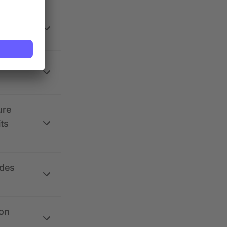
 la
ure
its
 des
ion