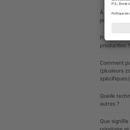
À quoi doive
propose-t-il
Puis-je voir
production ?
Comment pui
(plusieurs z
spécifiques)
Quelle techn
autres ?
Que signifie 
prioritaire e