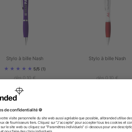
Stylo à bille Nash
Stylo à bille Nash
5/5
(1)
dès 0,10 €
dès 0,10 €
 des questions ? Nous avons les répon