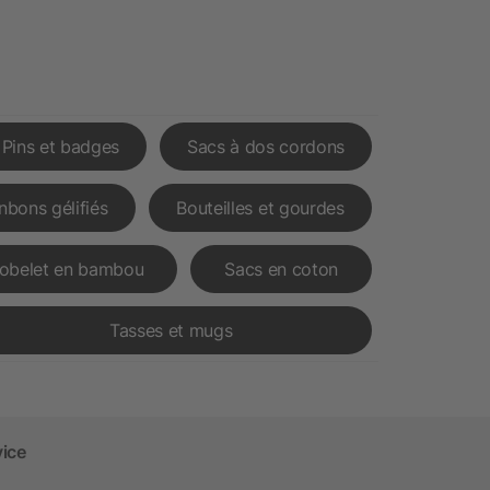
Pins et badges
Sacs à dos cordons
nbons gélifiés
Bouteilles et gourdes
obelet en bambou
Sacs en coton
Tasses et mugs
vice