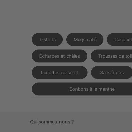
T-shirts
Mugs café
Casquet
Écharpes et châles
Trousses de toi
Lunettes de soleil
Sacs à dos
Bonbons à la menthe
Qui sommes-nous ?