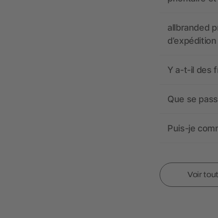
allbranded pr
d’expédition
Y a-t-il des 
Que se passe
Puis-je comm
Voir tou