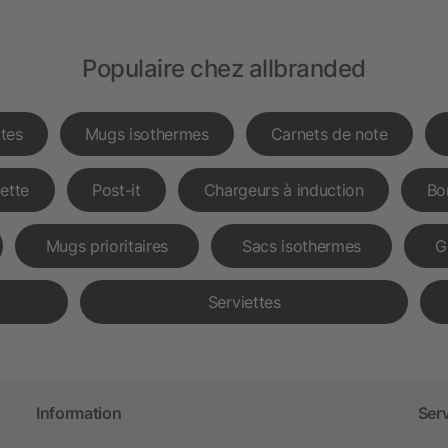
Populaire chez allbranded
tes
Mugs isothermes
Carnets de note
lette
Post-it
Chargeurs à induction
Bo
Mugs prioritaires
Sacs isothermes
G
Serviettes
Information
Ser