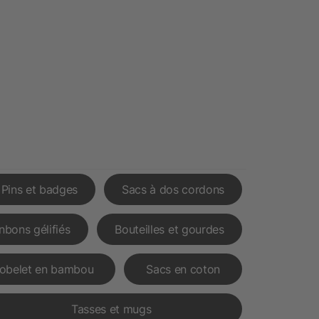
Pins et badges
Sacs à dos cordons
nbons gélifiés
Bouteilles et gourdes
obelet en bambou
Sacs en coton
Tasses et mugs