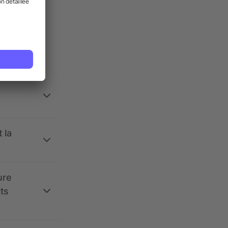
ses.
 la
ure
its