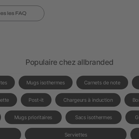
tes les FAQ
Populaire chez allbranded
tes
Mugs isothermes
Carnets de note
lette
Post-it
Chargeurs à induction
Bo
Mugs prioritaires
Sacs isothermes
G
Serviettes