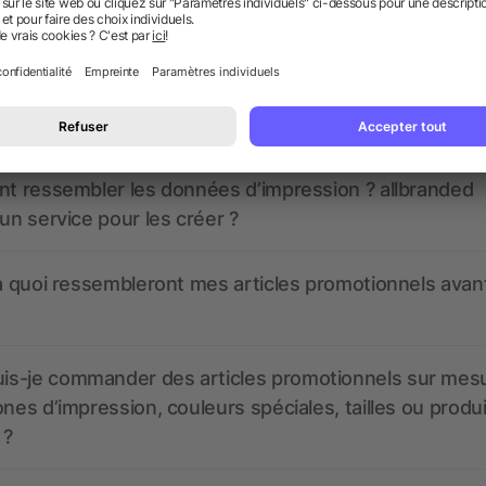
 des questions ? Nous avons les répon
nt ressembler les données d’impression ? allbranded
 un service pour les créer ?
 à quoi ressembleront mes articles promotionnels avant
s-je commander des articles promotionnels sur mes
ones d’impression, couleurs spéciales, tailles ou produ
 ?