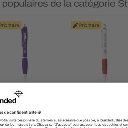
 populaires de la catégorie S
Prioritaire
Prioritaire
Stylo à bille Nash
Stylo à bille Nash
5/5
(1)
dès 0,10 €
dès 0,10 €