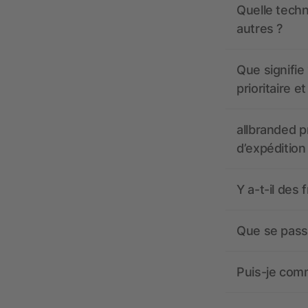
Quelle techn
autres ?
Que signifie 
prioritaire e
allbranded pr
d’expédition
Y a-t-il des 
Que se passe
Puis-je comm