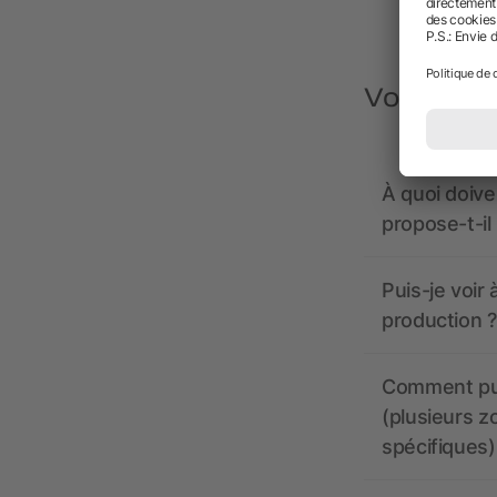
Vous avez
À quoi doive
propose-t-il
Puis-je voir
production ?
Comment pui
(plusieurs z
spécifiques)