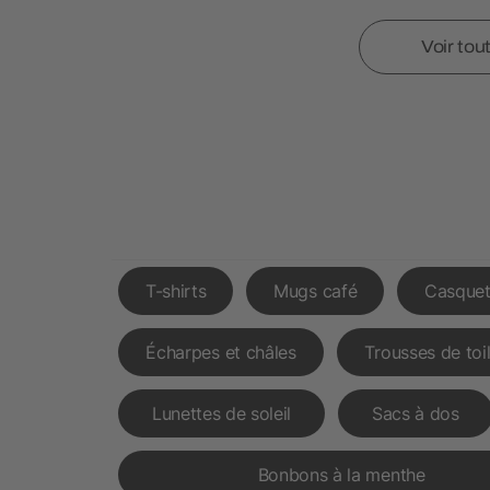
Voir tou
T-shirts
Mugs café
Casquet
Écharpes et châles
Trousses de toi
Lunettes de soleil
Sacs à dos
Bonbons à la menthe