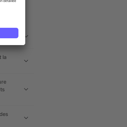
ses.
 la
ure
its
 des