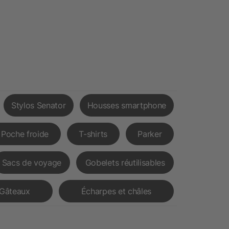
Stylos Senator
Housses smartphone
Poche froide
T-shirts
Parker
Sacs de voyage
Gobelets réutilisables
Gâteaux
Écharpes et châles