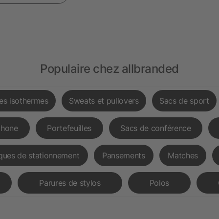
Populaire chez allbranded
les isothermes
Sweats et pullovers
Sacs de sport
phone
Portefeuilles
Sacs de conférence
ques de stationnement
Pansements
Matches
Parures de stylos
Polos