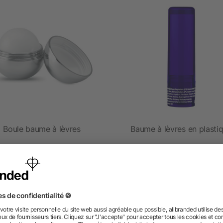
Boule baume à lèvres
Baume à lèvres en plasti
dès 0,57 €
dès 0,20 €