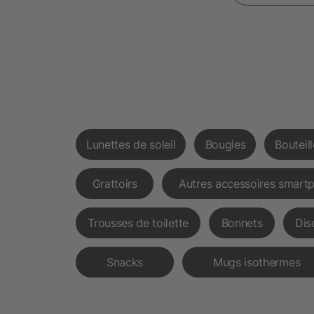
Lunettes de soleil
Bougies
Bouteil
Grattoirs
Autres accessoires smart
Trousses de toilette
Bonnets
Dis
Snacks
Mugs isothermes