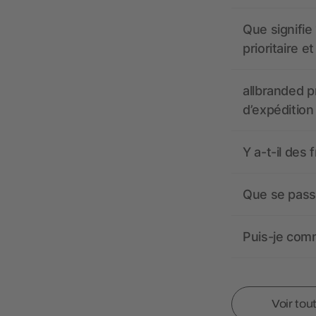
Que signifie 
prioritaire e
allbranded pr
d’expédition
Y a-t-il des 
Que se passe
Puis-je comm
Voir tou