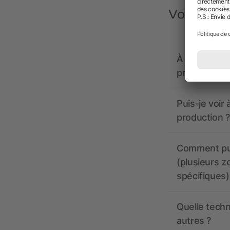
Vous avez
À quoi doive
propose-t-il
Puis-je voir
production ?
Comment pui
(plusieurs z
spécifiques)
Quelle techn
autres ?