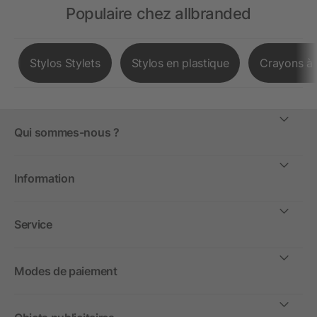
Populaire chez allbranded
Stylos Stylets
Stylos en plastique
Crayons à 
Qui sommes-nous ?
Information
Service
Modes de paiement