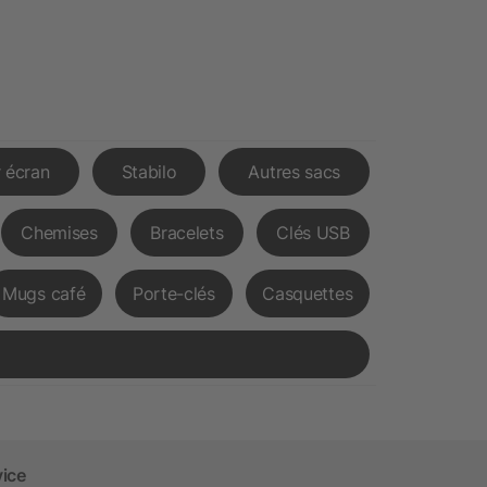
 écran
Stabilo
Autres sacs
Chemises
Bracelets
Clés USB
Mugs café
Porte-clés
Casquettes
vice