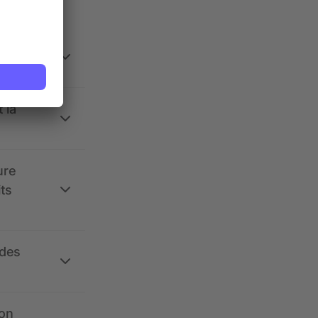
 la
ure
its
 des
ion