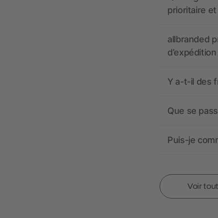
prioritaire e
allbranded pr
d’expédition
Y a-t-il des 
Que se passe
Puis-je comm
Voir tou