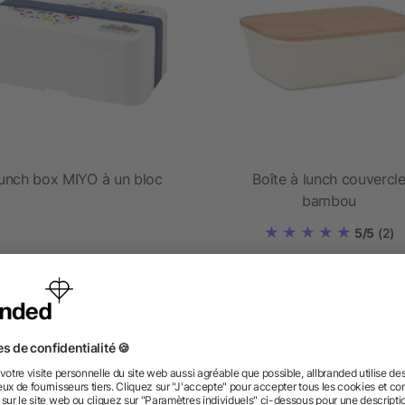
unch box MIYO à un bloc
Boîte à lunch couvercl
bambou
5/5
(2)
dès 4,86 €
dès 2,88 €
 des questions ? Nous avons les répon