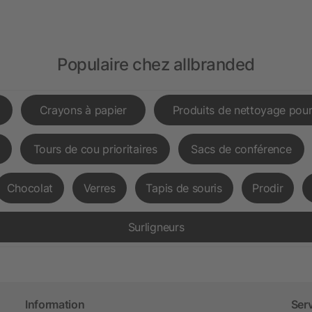
Populaire chez allbranded
Crayons à papier
Produits de nettoyage pour
Tours de cou prioritaires
Sacs de conférence
Chocolat
Verres
Tapis de souris
Prodir
Surligneurs
Information
Ser