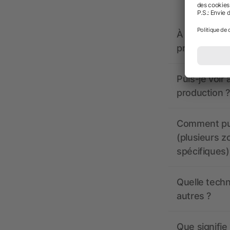
À quoi doive
propose-t-il
Puis-je voir
production ?
Comment pui
(plusieurs z
spécifiques)
Quelle techn
autres ?
Que signifie 