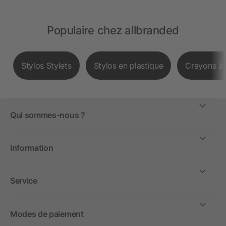
Populaire chez allbranded
Stylos Stylets
Stylos en plastique
Crayons à 
Qui sommes-nous ?
Information
Service
Modes de paiement