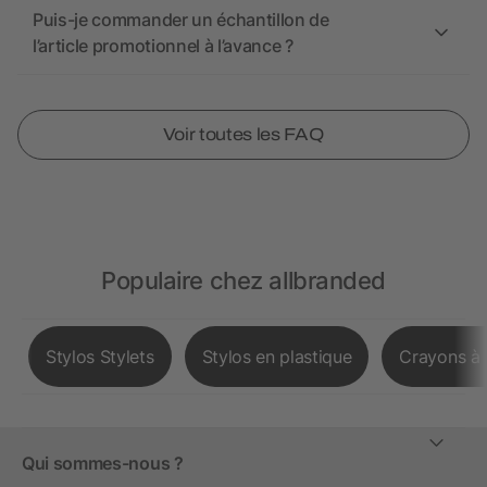
Puis-je commander un échantillon de
l’article promotionnel à l’avance ?
Voir toutes les FAQ
Populaire chez allbranded
Stylos Stylets
Stylos en plastique
Crayons à 
Qui sommes-nous ?