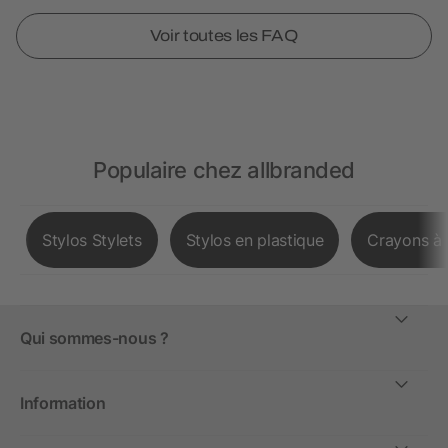
Voir toutes les FAQ
Populaire chez allbranded
Stylos Stylets
Stylos en plastique
Crayons à 
Qui sommes-nous ?
Information