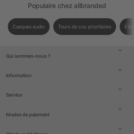
Populaire chez allbranded
Casques audio
Tours de cou prioritaires
Étiq
Qui sommes-nous ?
Information
Service
Modes de paiement