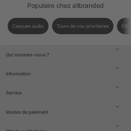
Populaire chez allbranded
Casques audio
Tours de cou prioritaires
Étiq
Qui sommes-nous ?
Information
Service
Modes de paiement