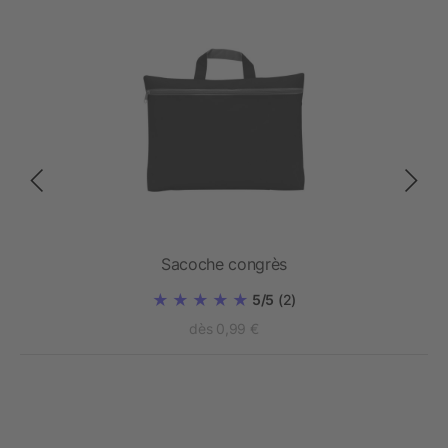
tro
Sacoche congrès
5/5
(2)
dès 0,99 €