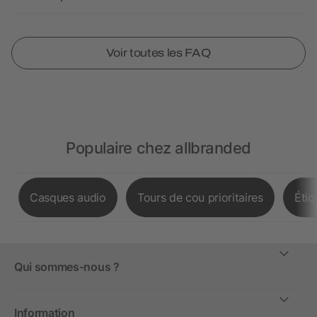
Voir toutes les FAQ
Populaire chez allbranded
Casques audio
Tours de cou prioritaires
Étiq
Qui sommes-nous ?
Information