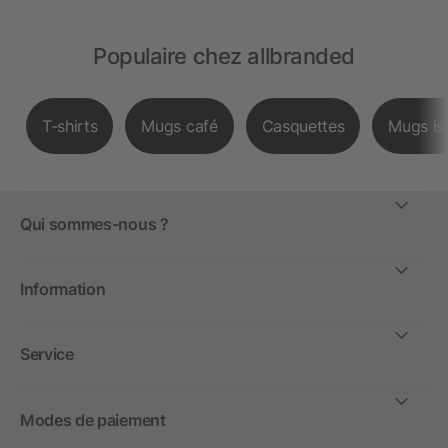
Populaire chez allbranded
T-shirts
Mugs café
Casquettes
Mugs is
Qui sommes-nous ?
Information
Service
Modes de paiement